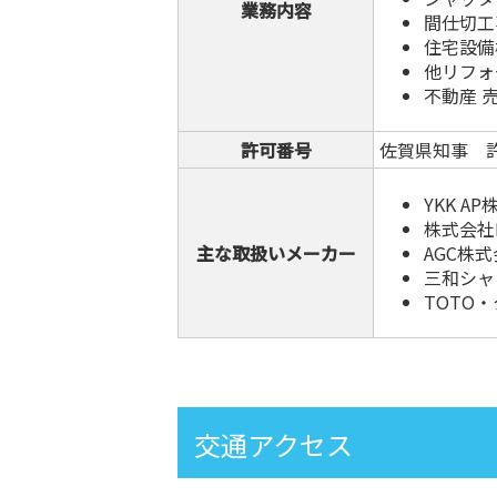
業務内容
間仕切工
住宅設備
他リフォ
不動産 
許可番号
佐賀県知事 許
YKK A
株式会社L
主な取扱いメーカー
AGC株
三和シャ
TOTO
交通アクセス