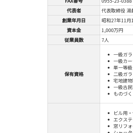
FAX番号
0955-23-0388
代表者
代表取締役 湯
創業年月日
昭和27年11月
資本金
1,000万円
従業員数
7人
一級ガラ
一級カー
単一等級
保有資格
二級ガラ
宅地建物
一級古民
ものづく
ビル用・
エクステ
窓リフォ
シャッタ