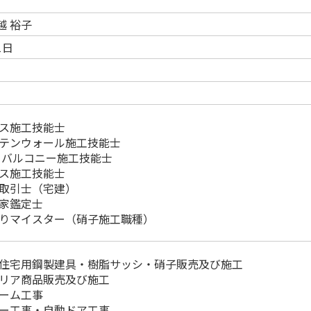
越 裕子
1日
ス施工技能士
テンウォール施工技能士
 バルコニー施工技能士
ス施工技能士
取引士（宅建）
家鑑定士
りマイスター（硝子施工職種）
住宅用鋼製建具・樹脂サッシ・硝子販売及び施工
リア商品販売及び施工
ーム工事
ー工事・自動ドア工事